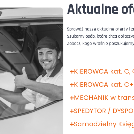
Aktualne of
Sprawdź nasze aktualne oferty i 
Szukamy osób, które chcą dołączyć 
Zobacz, kogo właśnie poszukujemy i 
KIEROWCA kat. C,
KIEROWCA kat. C+
MECHANIK w trans
SPEDYTOR / DYSP
Samodzielny Księ